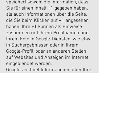
speichert sowohl die Information, dass
Sie für einen Inhalt +1 gegeben haben,
als auch Informationen über die Seite,
die Sie beim Klicken auf +1 angesehen
haben. Ihre +1 können als Hinweise
zusammen mit Ihrem Profilnamen und
Ihrem Foto in Google-Diensten, wie etwa
in Suchergebnissen oder in Ihrem
Google-Profil, oder an anderen Stellen
auf Websites und Anzeigen im Internet
eingeblendet werden.
Google zeichnet Informationen über Ihre
+1-Aktivitäten auf, um die Google-
Dienste für Sie und andere zu
verbessern. Um die Google +1-
Schaltfläche verwenden zu können,
benötigen Sie ein weltweit sichtbares,
öffentliches Google-Profil, das
zumindest den für das Profil gewählten
Namen enthalten muss. Dieser Name
wird in allen Google-Diensten
verwendet. In manchen Fällen kann
dieser Name auch einen anderen